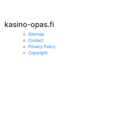
kasino-opas.fi
Sitemap
Contact
Privacy Policy
Copyright