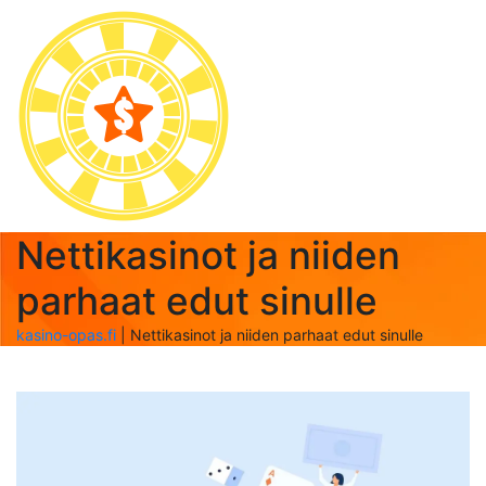
Nettikasinot ja niiden
parhaat edut sinulle
kasino-opas.fi
|
Nettikasinot ja niiden parhaat edut sinulle