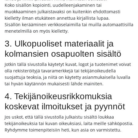
Koko sisällön kopiointi, uudelleenjakaminen tai
muokkaaminen julkaistavaksi on kuitenkin ehdottomasti
kielletty ilman etukäteen annettua kirjallista lupaa.
Sisällön kerääminen verkkoselaimilla tai muilla automaattisilla
menetelmillä on myös kielletty.
3. Ulkopuoliset materiaalit ja
kolmansien osapuolten sisältö
Jotkin tällä sivustolla käytetyt kuvat, logot ja tuotenimet voivat
olla rekisteröityjä tavaramerkkejä tai tekijänoikeudella
suojattuja teoksia, ja niitä on käytetty asianmukaisella luvalla
tai hyvän käytännön mukaisesti lähde mainiten.
4. Tekijänoikeusrikkomuksia
koskevat ilmoitukset ja pyynnöt
Jos uskot, että tällä sivustolla julkaistu sisältö loukkaa
tekijänoikeuksia tai kuvan oikeuksiasi, laita meille sähköpostia.
Ryhdymme toimenpiteisiin heti, kun asia on varmistettu.