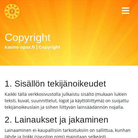
Copyright
kasino-opas.fi
|
Copyright
1. Sisällön tekijänoikeudet
Kaikki tällä verkkosivustolla julkaistu sisältö (mukaan lukien
teksti, kuvat, suunnittelut, logot ja käyttöliittymä) on suojattu
tekijänoikeuslain ja siihen liittyvän lainsäädännön nojalla.
2. Lainaukset ja jakaminen
Lainaaminen ei-kaupallisiin tarkoituksiin on sallittua, kunhan
lähde ja linkki (sivuston nimi) mainitaan selkeästi.