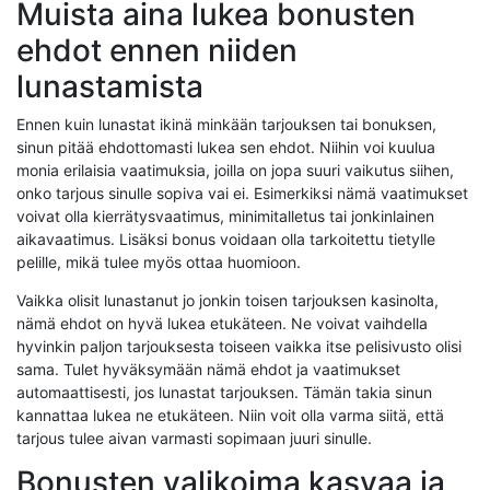
Muista aina lukea bonusten
ehdot ennen niiden
lunastamista
Ennen kuin lunastat ikinä minkään tarjouksen tai bonuksen,
sinun pitää ehdottomasti lukea sen ehdot. Niihin voi kuulua
monia erilaisia vaatimuksia, joilla on jopa suuri vaikutus siihen,
onko tarjous sinulle sopiva vai ei. Esimerkiksi nämä vaatimukset
voivat olla kierrätysvaatimus, minimitalletus tai jonkinlainen
aikavaatimus. Lisäksi bonus voidaan olla tarkoitettu tietylle
pelille, mikä tulee myös ottaa huomioon.
Vaikka olisit lunastanut jo jonkin toisen tarjouksen kasinolta,
nämä ehdot on hyvä lukea etukäteen. Ne voivat vaihdella
hyvinkin paljon tarjouksesta toiseen vaikka itse pelisivusto olisi
sama. Tulet hyväksymään nämä ehdot ja vaatimukset
automaattisesti, jos lunastat tarjouksen. Tämän takia sinun
kannattaa lukea ne etukäteen. Niin voit olla varma siitä, että
tarjous tulee aivan varmasti sopimaan juuri sinulle.
Bonusten valikoima kasvaa ja