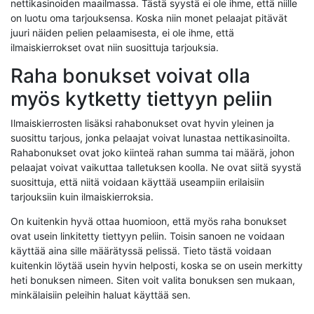
nettikasinoiden maailmassa. Tästä syystä ei ole ihme, että niille
on luotu oma tarjouksensa. Koska niin monet pelaajat pitävät
juuri näiden pelien pelaamisesta, ei ole ihme, että
ilmaiskierrokset ovat niin suosittuja tarjouksia.
Raha bonukset voivat olla
myös kytketty tiettyyn peliin
Ilmaiskierrosten lisäksi rahabonukset ovat hyvin yleinen ja
suosittu tarjous, jonka pelaajat voivat lunastaa nettikasinoilta.
Rahabonukset ovat joko kiinteä rahan summa tai määrä, johon
pelaajat voivat vaikuttaa talletuksen koolla. Ne ovat siitä syystä
suosittuja, että niitä voidaan käyttää useampiin erilaisiin
tarjouksiin kuin ilmaiskierroksia.
On kuitenkin hyvä ottaa huomioon, että myös raha bonukset
ovat usein linkitetty tiettyyn peliin. Toisin sanoen ne voidaan
käyttää aina sille määrätyssä pelissä. Tieto tästä voidaan
kuitenkin löytää usein hyvin helposti, koska se on usein merkitty
heti bonuksen nimeen. Siten voit valita bonuksen sen mukaan,
minkälaisiin peleihin haluat käyttää sen.