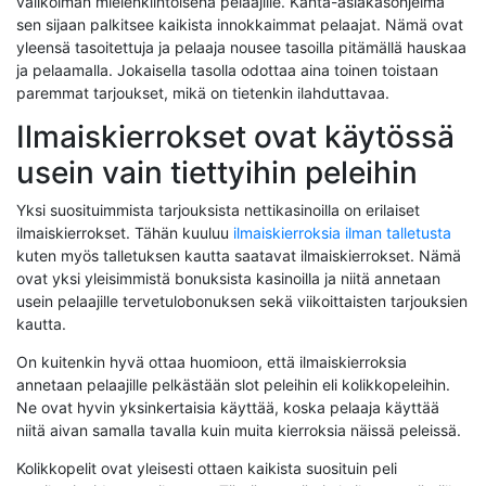
valikoiman mielenkiintoisena pelaajille. Kanta-asiakasohjelma
sen sijaan palkitsee kaikista innokkaimmat pelaajat. Nämä ovat
yleensä tasoitettuja ja pelaaja nousee tasoilla pitämällä hauskaa
ja pelaamalla. Jokaisella tasolla odottaa aina toinen toistaan
paremmat tarjoukset, mikä on tietenkin ilahduttavaa.
Ilmaiskierrokset ovat käytössä
usein vain tiettyihin peleihin
Yksi suosituimmista tarjouksista nettikasinoilla on erilaiset
ilmaiskierrokset. Tähän kuuluu
ilmaiskierroksia ilman talletusta
kuten myös talletuksen kautta saatavat ilmaiskierrokset. Nämä
ovat yksi yleisimmistä bonuksista kasinoilla ja niitä annetaan
usein pelaajille tervetulobonuksen sekä viikoittaisten tarjouksien
kautta.
On kuitenkin hyvä ottaa huomioon, että ilmaiskierroksia
annetaan pelaajille pelkästään slot peleihin eli kolikkopeleihin.
Ne ovat hyvin yksinkertaisia käyttää, koska pelaaja käyttää
niitä aivan samalla tavalla kuin muita kierroksia näissä peleissä.
Kolikkopelit ovat yleisesti ottaen kaikista suosituin peli