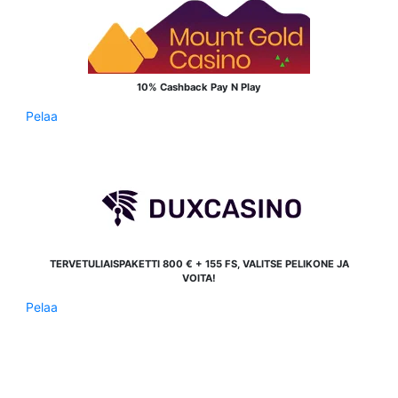
10% Cashback Pay N Play
Pelaa
TERVETULIAISPAKETTI 800 € + 155 FS, VALITSE PELIKONE JA
VOITA!
Pelaa