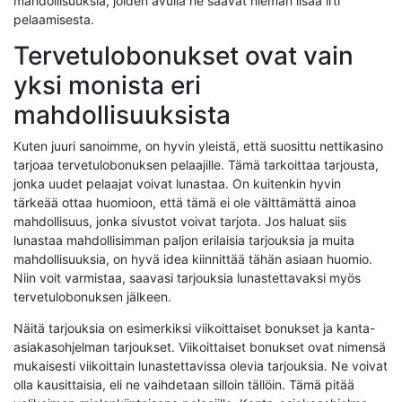
mahdollisuuksia, joiden avulla he saavat hieman lisää irti
pelaamisesta.
Tervetulobonukset ovat vain
yksi monista eri
mahdollisuuksista
Kuten juuri sanoimme, on hyvin yleistä, että suosittu nettikasino
tarjoaa tervetulobonuksen pelaajille. Tämä tarkoittaa tarjousta,
jonka uudet pelaajat voivat lunastaa. On kuitenkin hyvin
tärkeää ottaa huomioon, että tämä ei ole välttämättä ainoa
mahdollisuus, jonka sivustot voivat tarjota. Jos haluat siis
lunastaa mahdollisimman paljon erilaisia tarjouksia ja muita
mahdollisuuksia, on hyvä idea kiinnittää tähän asiaan huomio.
Niin voit varmistaa, saavasi tarjouksia lunastettavaksi myös
tervetulobonuksen jälkeen.
Näitä tarjouksia on esimerkiksi viikoittaiset bonukset ja kanta-
asiakasohjelman tarjoukset. Viikoittaiset bonukset ovat nimensä
mukaisesti viikoittain lunastettavissa olevia tarjouksia. Ne voivat
olla kausittaisia, eli ne vaihdetaan silloin tällöin. Tämä pitää