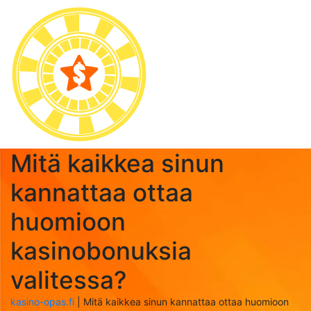
Mitä kaikkea sinun
kannattaa ottaa
huomioon
kasinobonuksia
valitessa?
kasino-opas.fi
|
Mitä kaikkea sinun kannattaa ottaa huomioon