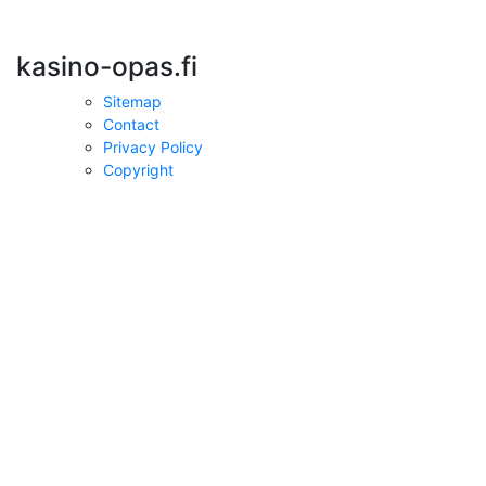
kasino-opas.fi
Sitemap
Contact
Privacy Policy
Copyright