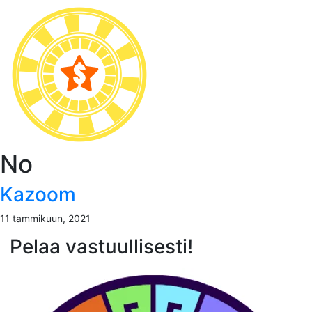
No
Kazoom
11 tammikuun, 2021
Pelaa vastuullisesti!